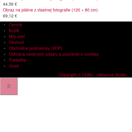
44,56 €
Obraz na plátne z vlastnej fotografie (120 × 80 cm)
69,12 €
Cenník
Košík
Môj účet
Obchod
Obchodné podmienky (VOP)
Ochrana osobných údajov a poučenie o cookies
Pokladňa
Úvod
Copyright © Chillix - reklamné štúdio.